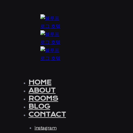
Skip
Skip
links
to
content
HOME
ABOUT
ROOMS
BLOG
CONTACT
instagram