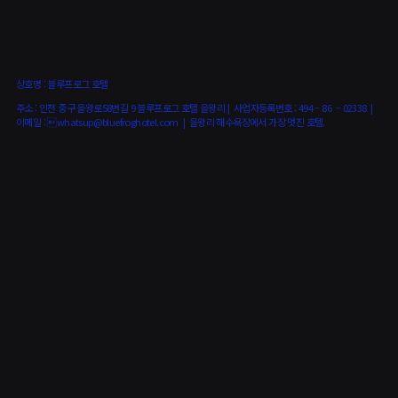
상호명 : 블루프로그 호텔
주소 : 인천 중구 을왕로58번길 9 블루프로그 호텔 을왕리 | 사업자등록번호 : 494 – 86 – 02338 |
이메일 : whatsup@bluefroghotel.com | 을왕리 해수욕장에서 가장 멋진 호텔.